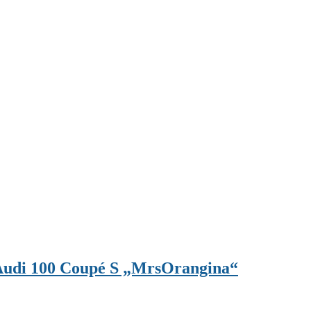
m Audi 100 Coupé S „MrsOrangina“