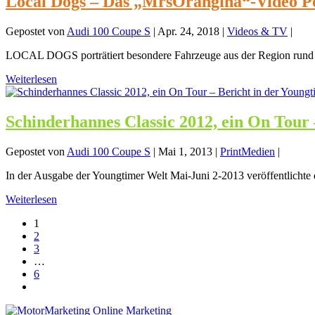
Local Dogs – Das „MrsOrangina“-Video P
Gepostet von
Audi 100 Coupe S
|
Apr. 24, 2018
|
Videos & TV
|
LOCAL DOGS porträtiert besondere Fahrzeuge aus der Region rund um
Weiterlesen
Schinderhannes Classic 2012, ein On Tour 
Gepostet von
Audi 100 Coupe S
|
Mai 1, 2013
|
PrintMedien
|
In der Ausgabe der Youngtimer Welt Mai-Juni 2-2013 veröffentlichte d
Weiterlesen
1
2
3
…
6