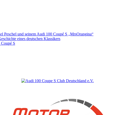
hael Peschel und seinem Audi 100 Coupé S „MrsOrangina“
Geschichte eines deutschen Klassikers
0 Coupé S