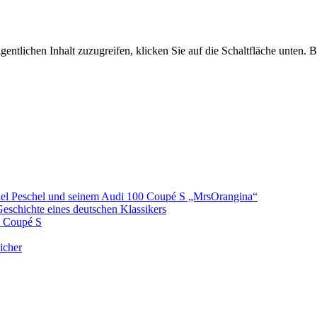
gentlichen Inhalt zuzugreifen, klicken Sie auf die Schaltfläche unten. 
hael Peschel und seinem Audi 100 Coupé S „MrsOrangina“
Geschichte eines deutschen Klassikers
0 Coupé S
icher