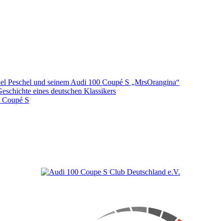
hael Peschel und seinem Audi 100 Coupé S „MrsOrangina“
Geschichte eines deutschen Klassikers
0 Coupé S