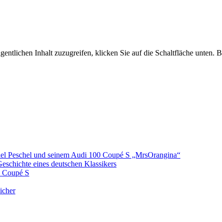
gentlichen Inhalt zuzugreifen, klicken Sie auf die Schaltfläche unten. 
hael Peschel und seinem Audi 100 Coupé S „MrsOrangina“
Geschichte eines deutschen Klassikers
0 Coupé S
icher