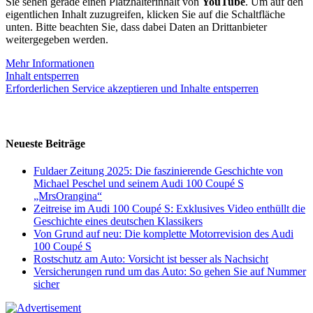
Sie sehen gerade einen Platzhalterinhalt von
YouTube
. Um auf den
eigentlichen Inhalt zuzugreifen, klicken Sie auf die Schaltfläche
unten. Bitte beachten Sie, dass dabei Daten an Drittanbieter
weitergegeben werden.
Mehr Informationen
Inhalt entsperren
Erforderlichen Service akzeptieren und Inhalte entsperren
Neueste Beiträge
Fuldaer Zeitung 2025: Die faszinierende Geschichte von
Michael Peschel und seinem Audi 100 Coupé S
„MrsOrangina“
Zeitreise im Audi 100 Coupé S: Exklusives Video enthüllt die
Geschichte eines deutschen Klassikers
Von Grund auf neu: Die komplette Motorrevision des Audi
100 Coupé S
Rostschutz am Auto: Vorsicht ist besser als Nachsicht
Versicherungen rund um das Auto: So gehen Sie auf Nummer
sicher