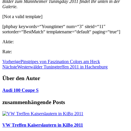
Bilder zum Mannheimer Tuningday 2011 findet Ihr unten in der
Galerie.
[Not a valid template]
[phpbay keywords=“Youngtimer“ num=“3″ siteid=“11″
sortorder=“BestMatch“ templatename=“default“ paging=“true“]
Aktie:
Rate:
Vorherige
Pinstripes von Faszination Colors am Heck
Nächste
Westerwälder Tuningtreffen 2011 in Hachenburg
Über den Autor
Audi 100 Coupe S
zusammenhängende Posts
VW Treffen Kaiserslautern in KiBo 2011