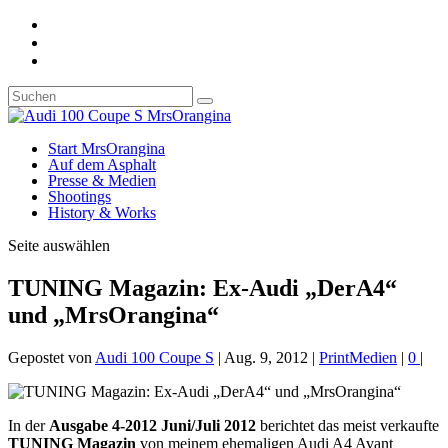
Start MrsOrangina
Auf dem Asphalt
Presse & Medien
Shootings
History & Works
Seite auswählen
TUNING Magazin: Ex-Audi „DerA4“
und „MrsOrangina“
Gepostet von
Audi 100 Coupe S
|
Aug. 9, 2012
|
PrintMedien
|
0
|
In der
Ausgabe 4-2012 Juni/Juli 2012
berichtet das meist verkaufte
TUNING Magazin
von meinem ehemaligen Audi A4 Avant