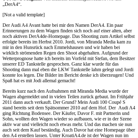
„DerA4“.
[Not a valid template]
Der Audi A4 Avant hatte bei mir den Namen DerA4. Ein paar
Erinnerungen zu dem Wagen finden sich noch auf einer alten, aber
noch aktiven DerA4de-Homepage. Das Shooting zum Artikel selbst
erfolgte bereits im Herbst 2010. Jordi, von Miranda Media kam zu
mir in den Hunsrück nach Emmelshausen und wir haben bei
wirklich strömenden Regen den Shoot abgehalten. Aufgrund der
Wetterprognose hatte ich bereits im Vorfeld mit Stefan, dem Besitzer
unserer ED Tankstelle gesprochen. Ganz klar wurde für das
Shooting dann mal eben die LKW Tankstelle lahm gelegt und Jordi
konnte los legen. Die Bilder im Bericht denke ich überzeugen! Und
Spaß hat es mit Jodi allemal gemacht!
Bereits kurz nach den Aufnahmen mit Miranda Media wurde der
Wagen abgemeldet und in vielen Teilen zurück gebaut. Im Frühjahr
2011 dann auch verkauft. Der Grund? Mein Audi 100 Coupé S
stand bereits seit dem Spätsommer 2010 auf dem Hof. Der Audi A4
ging Richtung Bodensee. Der Käufer, Davor F. mit Partnerin und
Sohn, wollten den Wagen wieder so aufbauen, wie er in der Szene
aktiv war und vielleicht noch etwas mehr. Und das machen sie nun
auch seit dem Kauf beständig. Auch Davor hat eine Homepage über
den A4 erstellen lassen. Unter KroatiA4.de ist der Wagen nun im