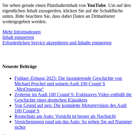
Sie sehen gerade einen Platzhalterinhalt von
YouTube
. Um auf den
eigentlichen Inhalt zuzugreifen, klicken Sie auf die Schaltfläche
unten. Bitte beachten Sie, dass dabei Daten an Drittanbieter
weitergegeben werden.
Mehr Informationen
Inhalt entsperren
Erforderlichen Service akzeptieren und Inhalte entsperren
Neueste Beiträge
Fuldaer Zeitung 2025: Die faszinierende Geschichte von
Michael Peschel und seinem Audi 100 Coupé S
„MrsOrangina“
Zeitreise im Audi 100 Coupé S: Exklusives Video enthüllt die
Geschichte eines deutschen Klassikers
Von Grund auf neu: Die komplette Motorrevision des Audi
100 Coupé S
Rostschutz am Auto: Vorsicht ist besser als Nachsicht
Versicherungen rund um das Auto: So gehen Sie auf Nummer
sicher